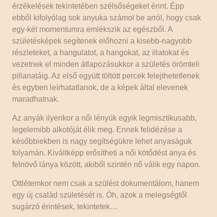
érzékelések tekintetében szélsőségeket érint. Épp
ebből kifolyólag sok anyuka számol be arról, hogy csak
egy-két momentumra emlékszik az egészből. A
születésképek segítenek előhozni a kisebb-nagyobb
részleteket, a hangulatot, a hangokat, az illatokat és
vezetnek el minden átlapozásukkor a születés örömteli
pillanatáig. Az első együtt töltött percek felejthetetlenek
és egyben leírhatatlanok, de a képek által elevenek
maradhatnak.
Az anyák ilyenkor a női lényük egyik legmisztikusabb,
legelemibb alkotóját élik meg. Ennek felidézése a
későbbiekben is nagy segítségükre lehet anyaságuk
folyamán. Kiváltképp erősítheti a női kötődést anya és
felnövő lánya között, akiből szintén nő válik egy napon.
Ottlétemkor nem csak a szülést dokumentálom, hanem
egy új család születését is. Óh, azok a melegségtől
sugárzó érintések, tekintetek…