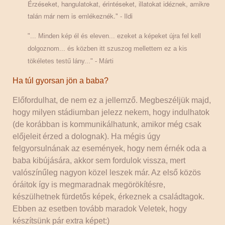
Érzéseket, hangulatokat, érintéseket, illatokat idéznek, amikre
talán már nem is emlékeznék." - Ildi
"... Minden kép él és eleven... ezeket a képeket újra fel kell
dolgoznom... és közben itt szuszog mellettem ez a kis
tökéletes testű lány..." - Márti
Ha túl gyorsan jön a baba?
Előfordulhat, de nem ez a jellemző. Megbeszéljük majd,
hogy milyen stádiumban jelezz nekem, hogy indulhatok
(de korábban is kommunikálhatunk, amikor még csak
előjeleit érzed a dolognak). Ha mégis úgy
felgyorsulnának az események, hogy nem érnék oda a
baba kibújására, akkor sem fordulok vissza, mert
valószínűleg nagyon közel leszek már. Az első közös
óráitok így is megmaradnak megörökítésre,
készülhetnek fürdetős képek, érkeznek a családtagok.
Ebben az esetben tovább maradok Veletek, hogy
készítsünk pár extra képet:)