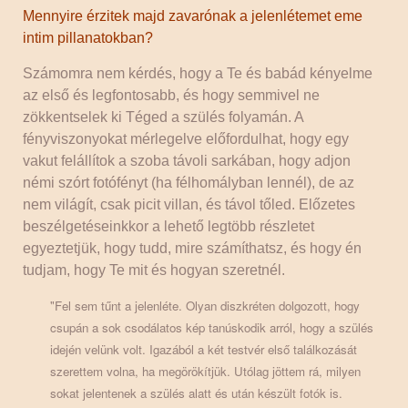
Mennyire érzitek majd zavarónak a jelenlétemet eme
intim pillanatokban?
Számomra nem kérdés, hogy a Te és babád kényelme
az első és legfontosabb, és hogy semmivel ne
zökkentselek ki Téged a szülés folyamán. A
fényviszonyokat mérlegelve előfordulhat, hogy egy
vakut felállítok a szoba távoli sarkában, hogy adjon
némi szórt fotófényt (ha félhomályban lennél), de az
nem világít, csak picit villan, és távol tőled. Előzetes
beszélgetéseinkkor a lehető legtöbb részletet
egyeztetjük, hogy tudd, mire számíthatsz, és hogy én
tudjam, hogy Te mit és hogyan szeretnél.
"Fel sem tűnt a jelenléte. Olyan diszkréten dolgozott, hogy
csupán a sok csodálatos kép tanúskodik arról, hogy a szülés
idején velünk volt. Igazából a két testvér első találkozását
szerettem volna, ha megörökítjük. Utólag jöttem rá, milyen
sokat jelentenek a szülés alatt és után készült fotók is.