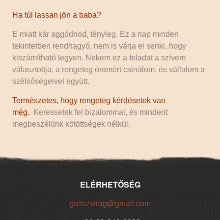
Ha túl lassan jön a baba?
E miatt kár aggódnod, tényleg. Ez a nap minden
tekintetben rendhagyó, nem is várja el senki, hogy
kiszámítható legyen. Nekem ez a feladat a szívem
választottja, a rengeteg örömért csinálom, és vállalom a
szélsőségeivel együtt.
Természetes, hogy rengeteg kérdésetek van
még.
Keressetek fel bizalommal, és mindent
megbeszélünk kötöttségek nélkül.
ELÉRHETŐSÉG
galiszvirag@gmail.com