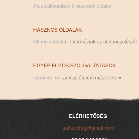
Áldott állapotban (Facebook oldala)
HASZNOS OLDALAK
Otthon születni
- Információk az otthonszülésről
EGYÉB FOTÓS SZOLGÁLTATÁSOK
viragfoto.hu
-
ami az életem másik fele ♥
ELÉRHETŐSÉG
galiszvirag@gmail.com