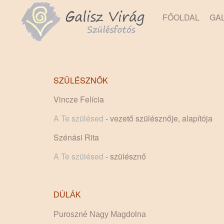
FŐOLDAL
GA
SZÜLÉSZNŐK
Vincze Felícia
A Te szülésed
- vezető szülésznője, alapítója
Szénási Rita
A Te szülésed
- szülésznő
DÚLÁK
Puroszné Nagy Magdolna